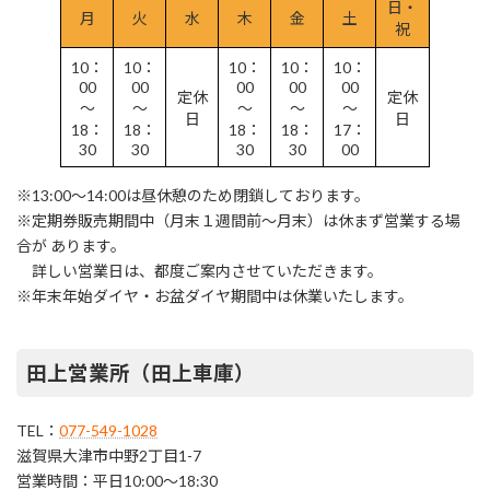
日・
月
火
水
木
金
土
祝
10：
10：
10：
10：
10：
00
00
00
00
00
定休
定休
～
～
～
～
～
日
日
18：
18：
18：
18：
17：
30
30
30
30
00
※13:00～14:00は昼休憩のため閉鎖しております。
※定期券販売期間中（月末１週間前～月末）は休まず営業する場
合が あります。
詳しい営業日は、都度ご案内させていただきます。
※年末年始ダイヤ・お盆ダイヤ期間中は休業いたします。
田上営業所（田上車庫）
TEL：
077-549-1028
滋賀県大津市中野2丁目1-7
営業時間：平日10:00～18:30