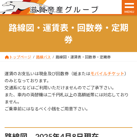
MENU
コ
ナ
ン
ビ
路線図・運賃表・回数券・定期
テ
ゲ
ン
ー
券
ツ
シ
へ
ョ
ス
ン
トップページ
路線バス
路線図・運賃表・回数券・定期券
キ
に
ッ
移
プ
動
運賃のお支払いは現金及び回数券（紙または
モバイルチケット
）
のみとなっております。
交通系ICなどはご利用いただけませんのでご了承下さい。
また、車内の両替機は二千円札以上の高額紙幣には対応しており
ません。
ご乗車前にはなるべく小銭をご用意下さい。
路線図 2025年4月8日現在