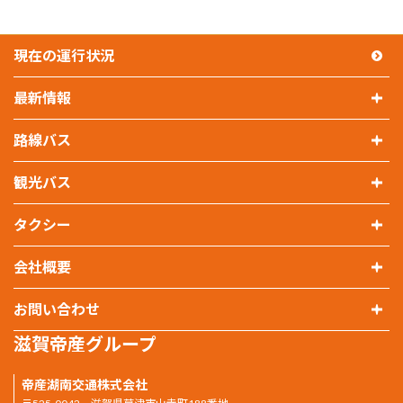
現在の運行状況
最新情報
運行情報
路線バス
お知らせ
路線バス
観光バス
トピックス
時刻表・料金表
観光バス
タクシー
路線図・運賃表・回数券・定期券
パンフレット・車両紹介
タクシー
会社概要
バスの乗り方
観光バスのお見積もり
支払方法・運賃
会社概要
お問い合わせ
沿線情報
運送約款・運賃・料金について
滋賀帝産グループ
帝産湖南交通株式会社
お問い合わせ
バス広告掲出
株式会社帝産タクシー滋賀
帝産湖南交通株式会社
よくある質問