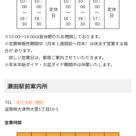
10：
10：
10：
10：
10：
00
00
00
00
00
定休
定休
～
～
～
～
～
日
日
18：
18：
18：
18：
17：
30
30
30
30
00
※13:00～14:00は昼休憩のため閉鎖しております。
※定期券販売期間中（月末１週間前～月末）は休まず営業する場
合が あります。
詳しい営業日は、都度ご案内させていただきます。
※年末年始ダイヤ・お盆ダイヤ期間中は休業いたします。
瀬田駅前案内所
TEL：
077-545-7887
滋賀県大津市大萱1丁目10-1
営業時間