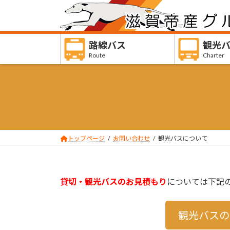
コ
ナ
ン
ビ
テ
ゲ
ン
ー
路線バス
観光
ツ
シ
Route
Charter
へ
ョ
ス
ン
キ
に
ッ
移
プ
動
トップページ
お問い合わせ
観光バスについて
貸切・観光バスのお見積もり
については下記
観光バスの