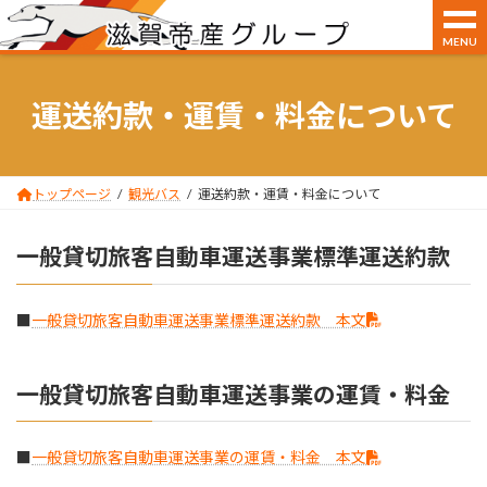
MENU
コ
ナ
ン
ビ
運送約款・運賃・料金について
テ
ゲ
ン
ー
ツ
シ
へ
ョ
ス
ン
トップページ
観光バス
運送約款・運賃・料金について
キ
に
ッ
移
一般貸切旅客自動車運送事業標準運送約款
プ
動
■
一般貸切旅客自動車運送事業標準運送約款 本文
一般貸切旅客自動車運送事業の運賃・料金
■
一般貸切旅客自動車運送事業の運賃・料金 本文