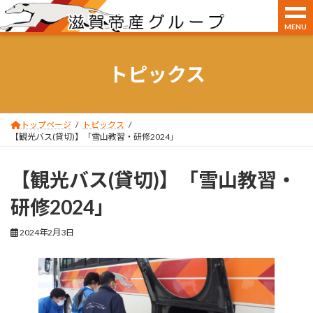
MENU
コ
ナ
ン
ビ
トピックス
テ
ゲ
ン
ー
ツ
シ
へ
ョ
ス
ン
トップページ
トピックス
【観光バス(貸切)】「雪山教習・研修2024」
キ
に
ッ
移
プ
動
【観光バス(貸切)】「雪山教習・
研修2024」
2024年2月3日