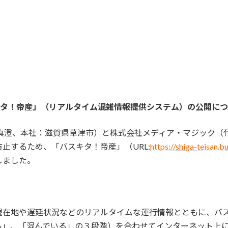
タ！帝産」（リアルタイム混雑情報提供システム）の公開につ
真澄、本社：滋賀県草津市）と株式会社メディア・マジック（代
止するため、「バスキタ！帝産」（URL:
https://shiga-teisan.b
しました。
現在地や遅延状況などのリアルタイムな運行情報とともに、バ
る」、「混んでいる」の３段階）を合わせてインターネット上