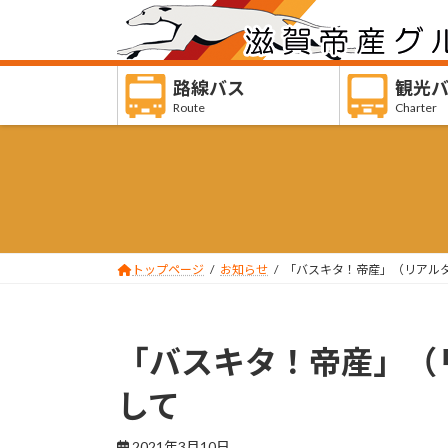
コ
ナ
ン
ビ
テ
ゲ
ン
ー
路線バス
観光
ツ
シ
Route
Charter
へ
ョ
ス
ン
キ
に
ッ
移
プ
動
トップページ
お知らせ
「バスキタ！帝産」（リアル
「バスキタ！帝産」（
して
2021年3月10日